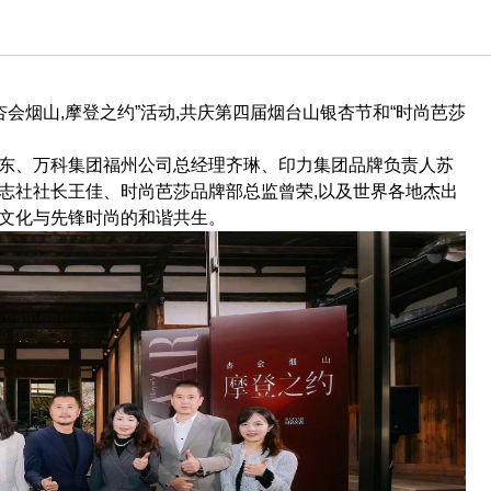
杏会烟山,摩登之约”活动,共庆第四届烟台山银杏节和“时尚芭莎
雪东、万科集团福州公司总经理齐琳、印力集团品牌负责人苏
志社社长王佳、时尚芭莎品牌部总监曾荣,以及世界各地杰出
地文化与先锋时尚的和谐共生。