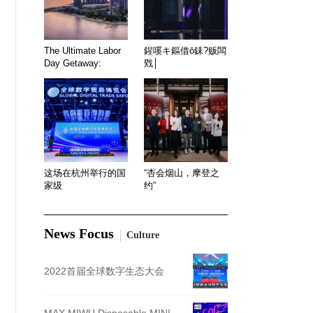
The Ultimate Labor
鍟嗘キ鏂借ō銇?贩闆
Day Getaway:
戣│
这场在杭州举行的国
“杏会烟山，摩登之
家级
约”
News Focus
Culture
2022首届全球数字生态大会