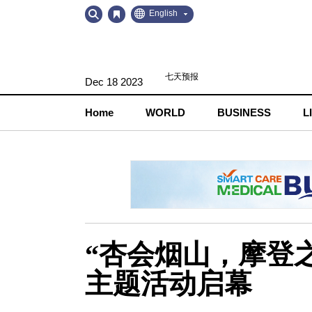
Go
Go
English
to
to
Contents
Navigation
Dec 18 2023
Home
WORLD
BUSINESS
L
“杏会烟山，摩登
主题活动启幕