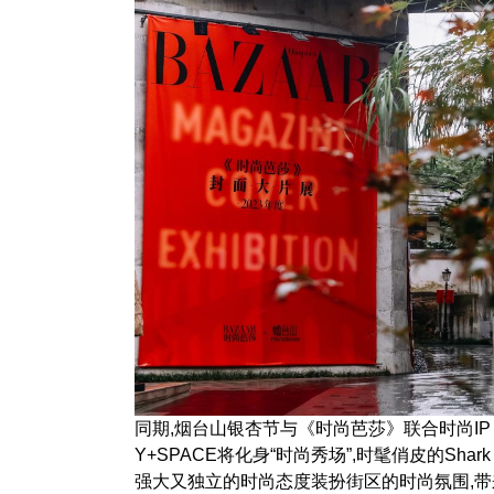
同期,烟台山银杏节与《时尚芭莎》联合时尚IP S
Y+SPACE将化身“时尚秀场”,时髦俏皮的Sha
强大又独立的时尚态度装扮街区的时尚氛围,