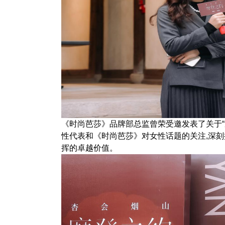
《时尚芭莎》品牌部总监曾荣受邀发表了关于“
性代表和《时尚芭莎》对女性话题的关注,深
挥的卓越价值。