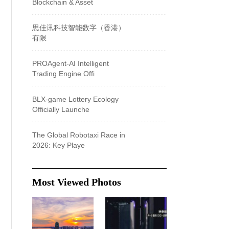
Blockchain & Asset
思佳讯科技智能数字（香港）
有限
PROAgent-AI Intelligent
Trading Engine Offi
BLX-game Lottery Ecology
Officially Launche
The Global Robotaxi Race in
2026: Key Playe
Most Viewed Photos